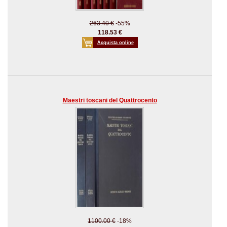
263.40 €
-55%
118.53 €
Acquista online
Maestri toscani del Quattrocento
1100.00 €
-18%