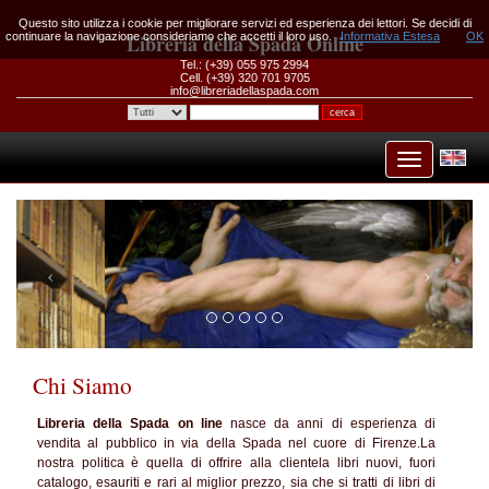
Questo sito utilizza i cookie per migliorare servizi ed esperienza dei lettori. Se decidi di
continuare la navigazione consideriamo che accetti il loro uso.
Libreria della Spada Online
Informativa Estesa
OK
Tel.: (+39) 055 975 2994
Cell. (+39) 320 701 9705
info@libreriadellaspada.com
Chi Siamo
Libreria della Spada on line
nasce da anni di esperienza di
vendita al pubblico in via della Spada nel cuore di Firenze.La
nostra politica è quella di offrire alla clientela libri nuovi, fuori
catalogo, esauriti e rari al miglior prezzo, sia che si tratti di libri di