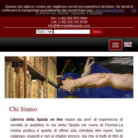
Questo sito utilizza i cookie per migliorare servizi ed esperienza dei lettori. Se decidi di
continuare la navigazione consideriamo che accetti il loro uso.
Libreria della Spada Online
Informativa Estesa
OK
Tel.: (+39) 055 975 2994
Cell. (+39) 320 701 9705
info@libreriadellaspada.com
Chi Siamo
Libreria della Spada on line
nasce da anni di esperienza di
vendita al pubblico in via della Spada nel cuore di Firenze.La
nostra politica è quella di offrire alla clientela libri nuovi, fuori
catalogo, esauriti e rari al miglior prezzo, sia che si tratti di libri di