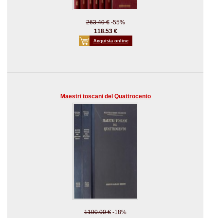
263.40 €
-55%
118.53 €
Acquista online
Maestri toscani del Quattrocento
1100.00 €
-18%