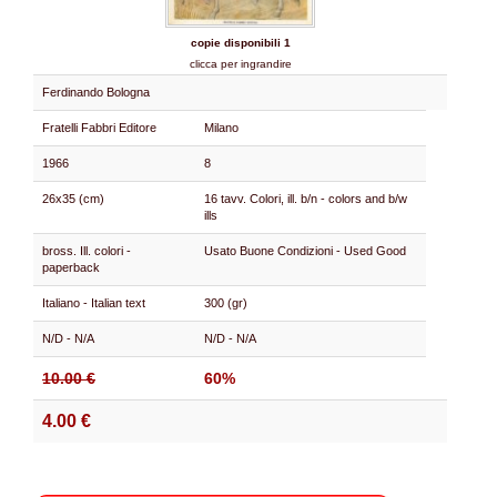
copie disponibili 1
clicca per ingrandire
Ferdinando Bologna
Fratelli Fabbri Editore
Milano
1966
8
26x35 (cm)
16 tavv. Colori, ill. b/n - colors and b/w
ills
bross. Ill. colori -
Usato Buone Condizioni - Used Good
paperback
Italiano - Italian text
300 (gr)
N/D - N/A
N/D - N/A
10.00 €
60%
4.00 €