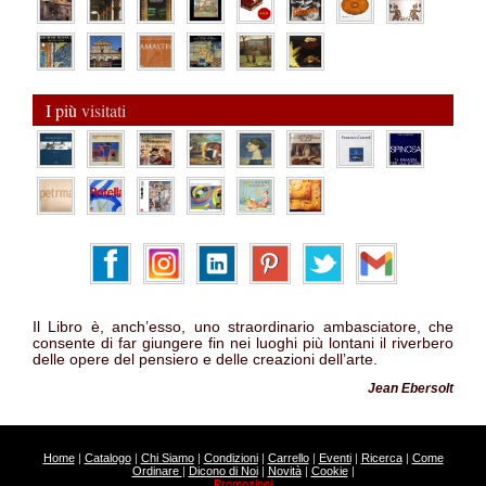
I più
visitati
Il Libro è, anch’esso, uno straordinario ambasciatore, che
consente di far giungere fin nei luoghi più lontani il riverbero
delle opere del pensiero e delle creazioni dell’arte.
Jean Ebersolt
Home
|
Catalogo
|
Chi Siamo
|
Condizioni
|
Carrello
|
Eventi
|
Ricerca
|
Come
Ordinare
|
Dicono di Noi
|
Novità
|
Cookie
|
Promozioni