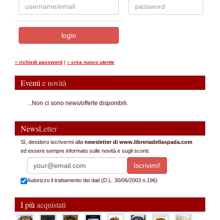
»
richiedi password
|
»
crea nuovo utente
Eventi
e novità
...Non ci sono news/offerte disponibili.
News
Letter
Sì, desidero iscrivermi alla
newsletter di www.libreriadellaspada.com
ed essere sempre informato sulle novità e sugli sconti.
Autorizzo il trattamento dei dati (D.L. 30/06/2003 n.196)
I più
acquistati