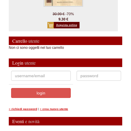
30.99 €
-70%
9.30 €
Acquista online
Carrello
utente
Non ci sono oggetti nel tuo carrello
Login
utente
»
richiedi password
|
»
crea nuovo utente
Eventi
e novità