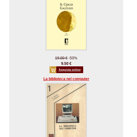
19.00 €
-50%
9.50 €
Acquista online
La biblioteca nel computer