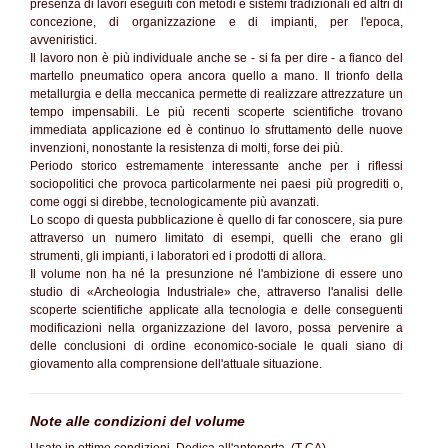
presenza di lavori eseguiti con metodi e sistemi tradizionali ed altri di
concezione, di organizzazione e di impianti, per l'epoca,
avveniristici.
Il lavoro non è più individuale anche se - si fa per dire - a fianco del
martello pneumatico opera ancora quello a mano. Il trionfo della
metallurgia e della meccanica permette di realizzare attrezzature un
tempo impensabili. Le più recenti scoperte scientifiche trovano
immediata applicazione ed è continuo lo sfruttamento delle nuove
invenzioni, nonostante la resistenza di molti, forse dei più.
Periodo storico estremamente interessante anche per i riflessi
sociopolitici che provoca particolarmente nei paesi più progrediti o,
come oggi si direbbe, tecnologicamente più avanzati.
Lo scopo di questa pubblicazione è quello di far conoscere, sia pure
attraverso un numero limitato di esempi, quelli che erano gli
strumenti, gli impianti, i laboratori ed i prodotti di allora.
Il volume non ha né la presunzione né l'ambizione di essere uno
studio di «Archeologia Industriale» che, attraverso l'analisi delle
scoperte scientifiche applicate alla tecnologia e delle conseguenti
modificazioni nella organizzazione del lavoro, possa pervenire a
delle conclusioni di ordine economico-sociale le quali siano di
giovamento alla comprensione dell'attuale situazione.
Note alle condizioni del volume