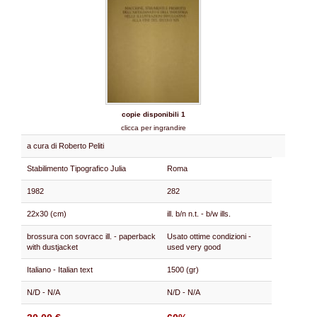
copie disponibili 1
clicca per ingrandire
a cura di Roberto Peliti
Stabilimento Tipografico Julia
Roma
1982
282
22x30 (cm)
ill. b/n n.t. - b/w ills.
brossura con sovracc ill. - paperback
Usato ottime condizioni -
with dustjacket
used very good
Italiano - Italian text
1500 (gr)
N/D - N/A
N/D - N/A