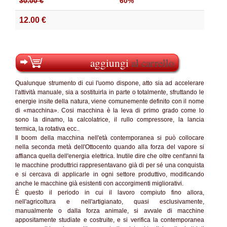
30.00 €
60%
12.00 €
aggiungi
al carrello
Qualunque strumento di cui l'uomo dispone, atto sia ad accelerare
l'attività manuale, sia a sostituirla in parte o totalmente, sfruttando le
energie insite della natura, viene comunemente definito con il nome
di «macchina». Cosi macchina è la leva di primo grado come lo
sono la dinamo, la calcolatrice, il rullo compressore, la lancia
termica, la rotativa ecc..
Il boom della macchina nell'età contemporanea si può collocare
nella seconda metà dell'Ottocento quando alla forza del vapore si
affianca quella dell'energia elettrica. Inutile dire che oltre cent'anni fa
le macchine produttrici rappresentavano già di per sé una conquista
e si cercava di applicarle in ogni settore produttivo, modificando
anche le macchine già esistenti con accorgimenti migliorativi.
È questo il periodo in cui il lavoro compiuto fino allora,
nell'agricoltura e nell'artigianato, quasi esclusivamente,
manualmente o dalla forza animale, si avvale di macchine
appositamente studiate e costruite, e si verifica la contemporanea