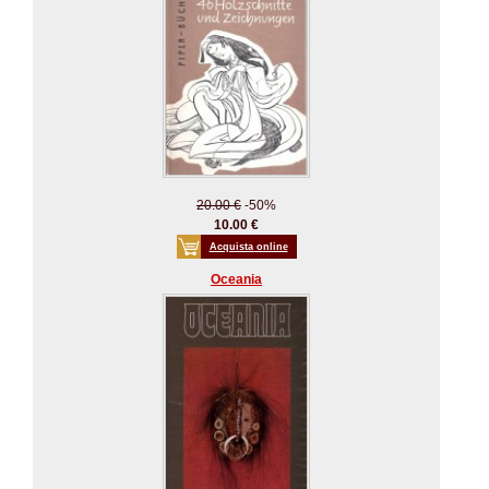
20.00 €
-50%
10.00 €
Acquista online
Oceania