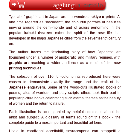
aggiungi
al carrello
Typical of graphic art in Japan are the wondrous
ukiyo-e prints
. At
one time regared as "decadent", the colourful portraits of beauties
moving around the demi-monde and of acrors performing in the
popular
kabuki theatres
catch the spirit of the new life that
developed in the major Japanese cities from the seventeenth century
on.
The author traces the fascinating story of how Japanese art
flourished under a number of aristocratic and military regimes, with
graphic art
reaching a wider audience as a result of the
new
printing techniques
.
The selection of over 110 full-color prints reproduced here were
chosen to demonstrate exactly the range and the craft of the
Japanese engravers
. Some of the wood-cuts illustrated books of
poems, tales of warriors, and play scripts; others took their part in
popular picture books celebrating such eternal themes as the beauty
of women and the return to nature.
Each illustration is accompanied by helpful comments about the
artist and subject. A glossary of terms round off this book - the
complete guide to a most important and beautiful art form.
Usato in condizioni accettabili, sovraccoperta con strappetti e