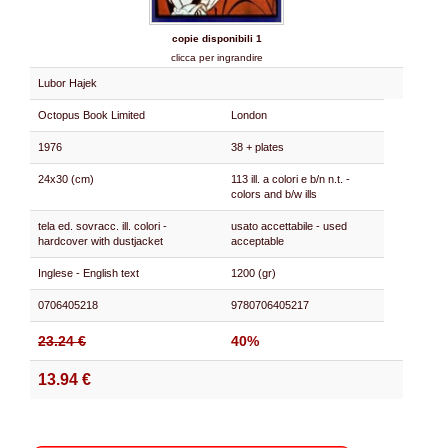
copie disponibili 1
clicca per ingrandire
Lubor Hajek
Octopus Book Limited
London
1976
38 + plates
24x30 (cm)
113 ill. a colori e b/n n.t. -
colors and b/w ills
tela ed. sovracc. ill. colori -
usato accettabile - used
hardcover with dustjacket
acceptable
Inglese - English text
1200 (gr)
0706405218
9780706405217
23.24 €
40%
13.94 €