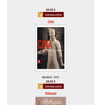
20.00 €
Acquista online
Cina
55.00 €
-30%
38.50 €
Acquista online
Hokusai