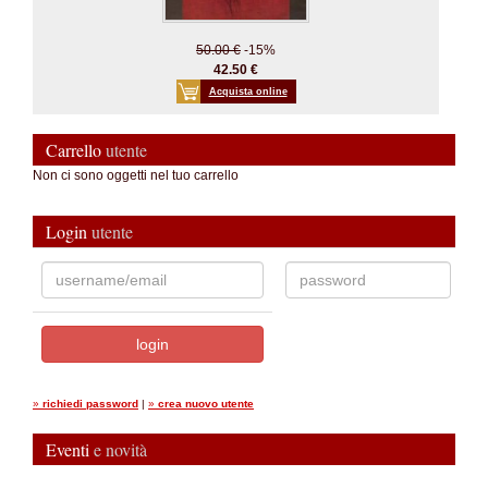
50.00 €
-15%
42.50 €
Acquista online
Carrello
utente
Non ci sono oggetti nel tuo carrello
Login
utente
»
richiedi password
|
»
crea nuovo utente
Eventi
e novità