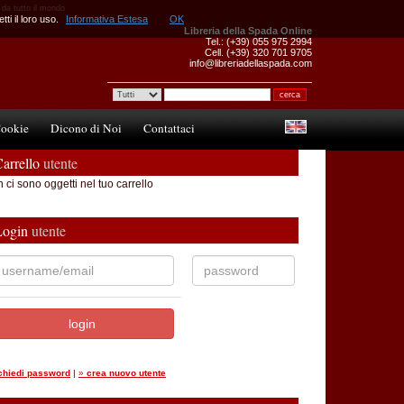
 da tutto il mondo
ti il loro uso.
Informativa Estesa
OK
Libreria della Spada Online
Tel.: (+39) 055 975 2994
Cell. (+39) 320 701 9705
info@libreriadellaspada.com
ookie
Dicono di Noi
Contattaci
arrello
utente
 ci sono oggetti nel tuo carrello
Login
utente
ichiedi password
|
»
crea nuovo utente