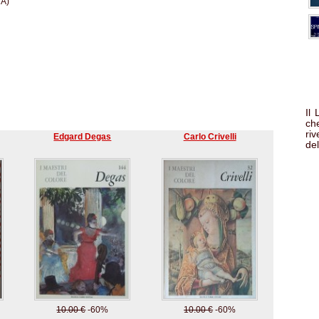
CA)
Il
che
ri
Edgard Degas
Carlo Crivelli
del
10.00 €
-60%
10.00 €
-60%