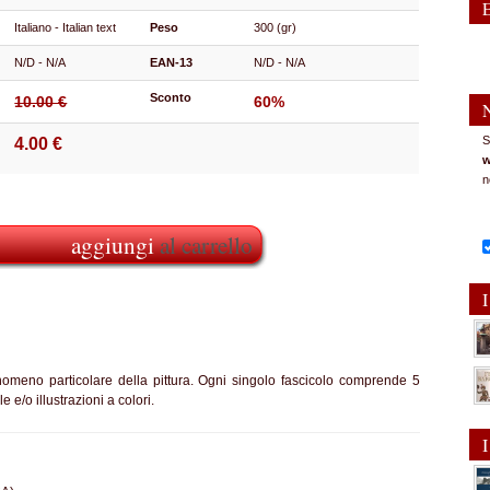
Italiano - Italian text
Peso
300 (gr)
N/D - N/A
EAN-13
N/D - N/A
Sconto
10.00 €
60%
S
4.00 €
w
n
aggiungi
al carrello
I
nomeno particolare della pittura. Ogni singolo fascicolo comprende 5
e e/o illustrazioni a colori.
I