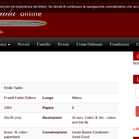
aestri del Colore Fabbri Prima Serie Libreria della Spada Libri esauriti antichi e moderni Libri rari e di pregio
 servizi ed esperienza dei lettori. Se decidi di continuare la navigazione consideriamo che accet
ndo
erca
Novità
Carrello
Eventi
Come Ordinare
Condizioni
C
C
Non
Emilio Tadini
Fratelli Fabbri Editore
Luogo
Milano
1964
Pagine
8
26x35 (cm)
Illustrazioni
16 tavv. Colori, ill. b/n - colors
and b/w ills
»
r
bross. Ill. colori -
Conservazione
Usato Buone Condizioni -
paperback
Used Good