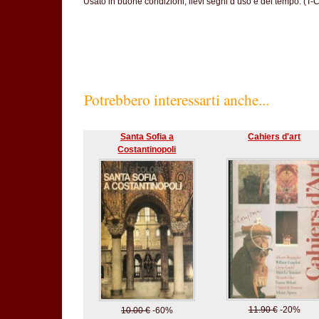
Usato in buone condizioni, lievi segni d uso e del tempo. (T-
Potrebbero interessarti anche...
Santa Sofia a
Cahiers d'art
Costantinopoli
11.90 €
-20%
10.00 €
-60%