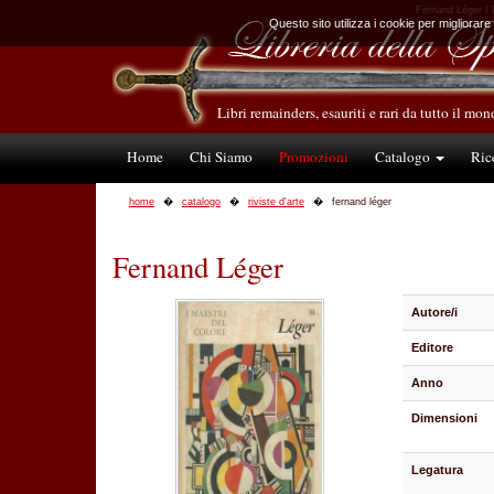
Fernand Léger I M
Questo sito utilizza i cookie per migliorare
Libri remainders, esauriti e rari da tutto il mo
Home
Chi Siamo
Promozioni
Catalogo
Ric
home
catalogo
riviste d'arte
fernand léger
Fernand Léger
Autore/i
Editore
Anno
Dimensioni
Legatura