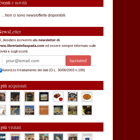
Eventi
e novità
...Non ci sono news/offerte disponibili.
News
Letter
ì, desidero iscrivermi alla
newsletter di
ww.libreriadellaspada.com
ed essere sempre informato sulle
ovità e sugli sconti.
Autorizzo il trattamento dei dati (D.L. 30/06/2003 n.196)
 più
acquistati
 più
visitati