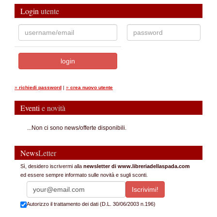
Login
utente
»
richiedi password
|
»
crea nuovo utente
Eventi
e novità
...Non ci sono news/offerte disponibili.
News
Letter
Sì, desidero iscrivermi alla
newsletter di www.libreriadellaspada.com
ed essere sempre informato sulle novità e sugli sconti.
Autorizzo il trattamento dei dati (D.L. 30/06/2003 n.196)