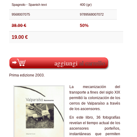
Spagnolo - Spanish text
400 (gr)
9568007075
9789568007072
38.00 €
50%
19.00 €
aggiungi
al carrello
Prima edizione 2003.
La mecanización del
transporte a fines del siglo XIX
permitió la colonización de los
cerros de Valparaíso a través
de los ascensores.
En este libro, 36 fotografías
revelan el tiempo actual de los
ascensores porteños,
instantáneas que permiten