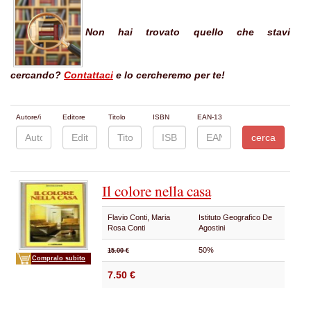
Non hai trovato quello che stavi
cercando?
Contattaci
e lo cercheremo per te!
Autore/i
Editore
Titolo
ISBN
EAN-13
Il colore nella casa
Flavio Conti, Maria
Istituto Geografico De
Rosa Conti
Agostini
50%
15.00 €
Compralo subito
7.50 €