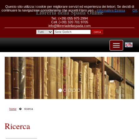
Questo sito utilizza i cookie per migliorare servizi ed esperienza dei lettori. Se decidi di
continuare la navigazione consideriamo che accetti il loro uso.
Libreria della Spada Online
Informativa Estesa
OK
Tel.: (+39) 055 975 2994
Cell. (+39) 320 701 9705
info@libreriadellaspada.com
home
ricerca
Ricerca