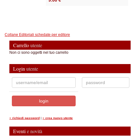
9.00 €
Collane Editoriali schedate per editore
Carrello
utente
Non ci sono oggetti nel tuo carrello
Login
utente
»
richiedi password
|
»
crea nuovo utente
Eventi
e novità