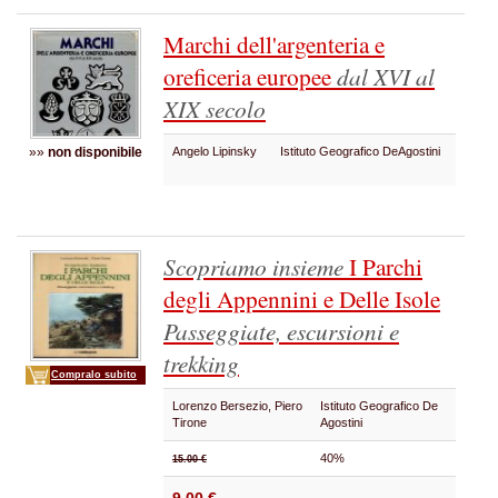
Marchi dell'argenteria e
oreficeria europee
dal XVI al
XIX secolo
»»
non disponibile
Angelo Lipinsky
Istituto Geografico DeAgostini
Scopriamo insieme
I Parchi
degli Appennini e Delle Isole
Passeggiate, escursioni e
trekking
Compralo subito
Lorenzo Bersezio, Piero
Istituto Geografico De
Tirone
Agostini
40%
15.00 €