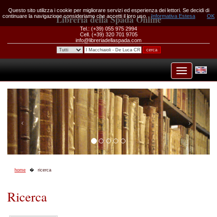
Questo sito utilizza i cookie per migliorare servizi ed esperienza dei lettori. Se decidi di
continuare la navigazione consideriamo che accetti il loro uso.
Libreria della Spada Online
Informativa Estesa
OK
Tel.: (+39) 055 975 2994
Cell. (+39) 320 701 9705
info@libreriadellaspada.com
home
ricerca
Ricerca