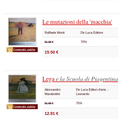
Le mutazioni della 'macchia'
Raffaele Monti
De Luca Editore
70%
51.65 €
Compralo subito
15.50 €
Lega
e la Scuola di Piagentina
Alessandro
De Luca Editori d'arte .-
Marabottini
Leonardo
75%
51.65 €
Compralo subito
12.91 €