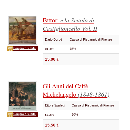
Fattori
e la Scuola di
Castiglioncello
Vol. II
Dario Durbè
Cassa di Risparmio di Firenze
Compralo subito
75%
60.00 €
15.00 €
Gli Anni del Caffè
Michelangelo
(1848-1861)
Ettore Spalletti
Cassa di Risparmio di Firenze
Compralo subito
70%
51.65 €
15.50 €