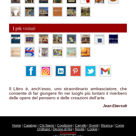
I più
visitati
Il Libro è, anch’esso, uno straordinario ambasciatore, che
consente di far giungere fin nei luoghi più lontani il riverbero
delle opere del pensiero e delle creazioni dell’arte.
Jean Ebersolt
Home
|
Catalogo
|
Chi Siamo
|
Condizioni
|
Carrello
|
Eventi
|
Ricerca
|
Come
Ordinare
|
Dicono di Noi
|
Novità
|
Cookie
|
Promozioni