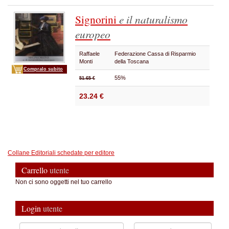
Signorini
e il naturalismo
europeo
Raffaele
Federazione Cassa di Risparmio
Monti
della Toscana
Compralo subito
55%
51.65 €
23.24 €
Collane Editoriali schedate per editore
Carrello
utente
Non ci sono oggetti nel tuo carrello
Login
utente