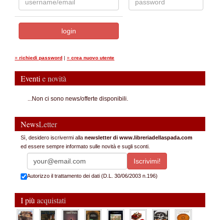
»
richiedi password
|
»
crea nuovo utente
Eventi
e novità
...Non ci sono news/offerte disponibili.
News
Letter
Sì, desidero iscrivermi alla
newsletter di www.libreriadellaspada.com
ed essere sempre informato sulle novità e sugli sconti.
Autorizzo il trattamento dei dati (D.L. 30/06/2003 n.196)
I più
acquistati