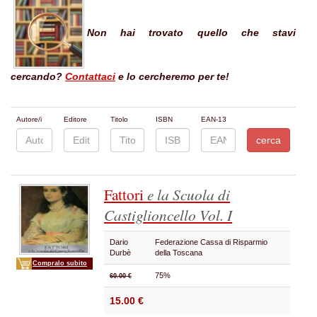
Non hai trovato quello che stavi
cercando?
Contattaci
e lo cercheremo per te!
Autore/i
Editore
Titolo
ISBN
EAN-13
Fattori
e la Scuola di
Castiglioncello
Vol. I
Dario
Federazione Cassa di Risparmio
Durbè
della Toscana
Compralo subito
75%
60.00 €
15.00 €