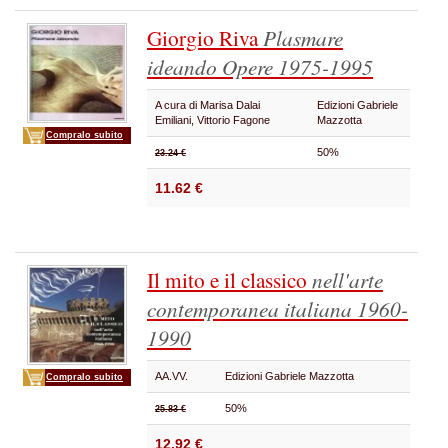
Giorgio Riva
Plasmare
ideando
Opere 1975-1995
A cura di Marisa Dalai
Edizioni Gabriele
Emiliani, Vittorio Fagone
Mazzotta
Compralo subito
50%
23.24 €
11.62 €
Il mito e il classico
nell'arte
contemporanea italiana 1960-
1990
AA.VV.
Edizioni Gabriele Mazzotta
Compralo subito
50%
25.83 €
12.92 €