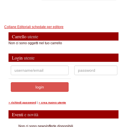
Collane Editoriali schedate per editore
Carrello
utente
Non ci sono oggetti nel tuo carrello
Login
utente
»
richiedi password
|
»
crea nuovo utente
Eventi
e novità
...Non ci sono news/offerte disponibili.