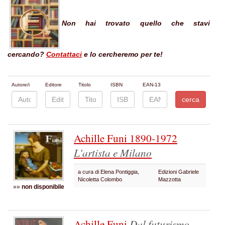
Non hai trovato quello che stavi
cercando?
Contattaci
e lo cercheremo per te!
Autore/i
Editore
Titolo
ISBN
EAN-13
Achille Funi 1890-1972
L'artista e Milano
a cura di Elena Pontiggia,
Edizioni Gabriele
Nicoletta Colombo
Mazzotta
»»
non disponibile
Achille Funi
Dal futurismo