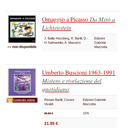
Omaggio a Picasso
Da Mirò a
Lichtenstein
J. Bailly-Herzberg, R. Barilli, D.-
Edizioni
H. Kahnweiler, A. Masoero
Gabriele
»»
non disponibile
Mazzotta
Umberto Buscioni 1963-1991
Mistero e rivelazione del
quotidiano
Renato Barilli, Cesare
Edizioni Gabriele
Compralo subito
Vivaldi
Mazzotta
15%
25.82 €
21.95 €