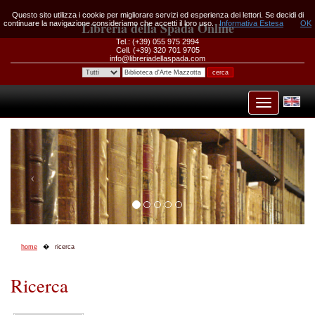
Questo sito utilizza i cookie per migliorare servizi ed esperienza dei lettori. Se decidi di
continuare la navigazione consideriamo che accetti il loro uso.
Libreria della Spada Online
Informativa Estesa
OK
Tel.: (+39) 055 975 2994
Cell. (+39) 320 701 9705
info@libreriadellaspada.com
home
ricerca
Ricerca