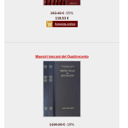
263.40 €
-55%
118.53 €
Acquista online
Maestri toscani del Quattrocento
1100.00 €
-18%