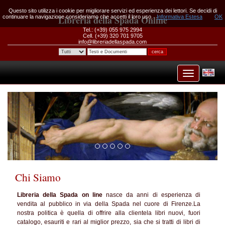
Questo sito utilizza i cookie per migliorare servizi ed esperienza dei lettori. Se decidi di
continuare la navigazione consideriamo che accetti il loro uso.
Libreria della Spada Online
Informativa Estesa
OK
Tel.: (+39) 055 975 2994
Cell. (+39) 320 701 9705
info@libreriadellaspada.com
Chi Siamo
Libreria della Spada on line
nasce da anni di esperienza di
vendita al pubblico in via della Spada nel cuore di Firenze.La
nostra politica è quella di offrire alla clientela libri nuovi, fuori
catalogo, esauriti e rari al miglior prezzo, sia che si tratti di libri di